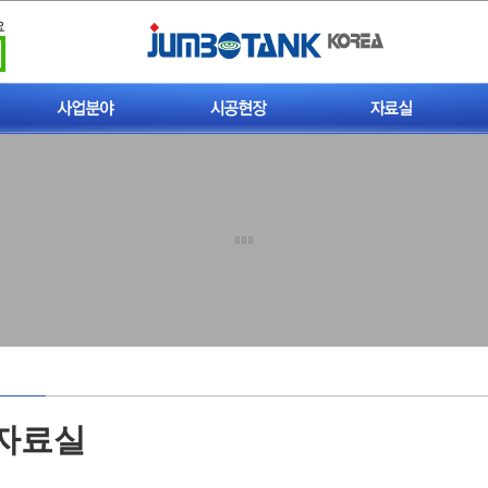
요
빗물이용시설
시공현장
일반자료실
폐사가축 처리시설
기술자료실
폐사가축 매몰탱크
업무자료실
개인하수처리시설
법규조례
비점오염저감시설
동영상자료실
자료실