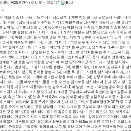
예방법 제25조관련) 소각 또는 매몰기준
리자
 가. 매몰 장소 (1) 다음 어느 하나의 장소로부터 30m 이상 떨어진 곳으로서 사람이나 
로 라) 주민이 집단적으로 거주하는 지역 (2) 매몰수량을 고려하여 매몰지 크기를 결
 깊이 및 크기를 설정할 것 (3) 농장부지 등 매몰 대상 가축 등이 발생한 장소를 우선
공유지를 활용할 것 나. 사체의 매몰 (1) 가축의 매몰은 살처분 등으로 가축이 죽은 
른다. (가) 매몰 구덩이는 사체를 넣은 후 해당 사체의 상부부터 지표까지의 간격이 2
의 경사를 이루도록 한다. (나) 구덩이의 바닥과 벽면은 두께 0.2㎜ 이상인 이중 비닐 
1m 높이 이상의 흙과 5㎝ 높이 이상의 생석회를 투입하고, 생석회 위에 40㎝ 높이 이
 사체를 흙으로 40㎝ 이상 덮은 다음 5㎝ 두께 이상으로 생석회를 뿌린 후 지표면까지 흙
 마지막에 도포한다. (마) 가스 배출관은 폴리염화비닐(PVC) 등의 재질로 만들어진
에는 자갈 등을 깔아 막힘을 방지하며, 매립 당시 20㎡당 최소 1개 이상을 설치하되
 문제가 발생하면 그 설치 개수를 늘린다. (바) 매몰지 주변에 배수로 및 저류조를 
에 유입되지 않도록 둔덕을 쌓는다. (사) 매몰 후 경고표지판을 설치하여야 하며, 표
기간, 책임관리자 및 그 밖에 필요한 사항을 적어야 한다. (아) 집중호우에 대비하여
철저히 하고, 빗물 배수로와 빗물을 모을 수 있는 집수로를 설치하여야 한다. (2) 
로 사체를 대규모로 매몰해야 하는 경우로서 (1)의 방법으로는 가축전염병의 확산 등
 조치하게 하거나 조치할 수 있다. (가) 매몰 구덩이의 바닥과 측면에는 점토광물과 흙을
m 이상, 측면 10㎝ 이상)한 후 두께 0.2㎜ 이상인 이중 비닐 등 불침투성 재료를 사
 부직포, 비닐커버 등을 추가로 덮어야 한다. 다만, 고밀도폴리에틸렌(HDPE) 등 고
 등을 추가로 설치하는 것을 생략할 수 있다. (나) 매몰 구덩이의 경사진 바닥면 하단
된 것을 말한다)을 설치하여, 집수된 침출수를 뽑아낼 수 있도록 한다. (다) 저류조의 
 선택하여 만들고, 수시로 소독제 등으로 소독을 실시하며, 정기적으로 수거하여 처리한
 매몰지 내부와 매몰지 경계에서 외부와의 이격 거리 5m 이내 인 곳(지하수 흐름의 
치하며, 관측정의 수질측정, 결과해석, 보고 및 통보 등에 관한 사항은 환경부장관이 