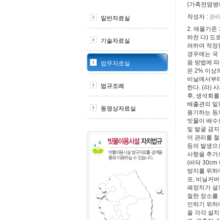
(가축전염병
작성자 :
관
일반자료실
2. 매몰기준
하천 다) 도
기술자료실
려하여 적정한
경우에는 국ㆍ
음 방법에 따
업무자료실
은 2% 이상
비닐에서부터 
법규조례
한다. (라)
후, 생석회를
배출관의 밑면
동영상자료실
융기하는 등의
빗물이 배수로
및 발굴 금지
어 관리를 
등의 발생으
사항을 추가로
(바닥 30c
방지를 위하여
포, 비닐커버
폐장치가 설치
절한 장소를
인하기 위하여
을 각각 설