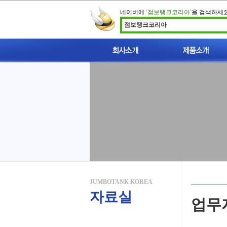
네이버에
‘점보탱크코리아’
을 검색하세
점보탱크코리아
인사말
이중벽 점보탱크 소개
지적재산권
찾아오시는길
JUMBOTANK KOREA
자료실
업무