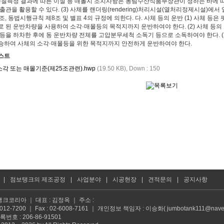
수질측정 결과에 따른 이설 등 매몰지 조치사항은 농림수산식품부장관이 정하는 바에 따른
출관을 활용할 수 있다. (3) 사체를 랜더링(rendering)처리시설(열처리정제시설)
조, 동법시행규칙 제8조 및 별표 4의 규정에 의한다. 다. 사체 등의 운반 (1) 사체 
 된 운반차량을 사용하여 소각·매몰등의 목적지까지 운반하여야 한다. (2) 사체 등의
 등을 하차한 후에 동 운반차량 전체를 고압분무세척 소독기 등으로 소독하여야 한다. 
승하여 사체의 소각·매몰등을 위한 목적지까지 안전하게 운반하여야 한다.
스트
 소각 또는 매몰기준(제25조관련).hwp
(19.50 KB),
Down : 150
|
점보탱크의 제조공정
|
사업분야
|
시공현장
|
견적문의
|
공지사항
탱크코리아 ｜ 대표 : 김정옥 ｜ 주소 :
2-3012-7200 ｜ Fax : 02-6008-7161 ｜ 개인정보 책임자 : 이승화( jumbotank111@nave
번호 : 206-86-91501