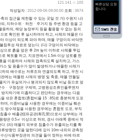
121.141.☆.105
작성일자 :
2012-09-06 09:00:00
조회 :
3674
가축의 접근을 제한할 수 있는 곳일 것 가) 수원지 나)
정하되, 지하수위ㆍ하천ㆍ주거지 등 주변 환경 등을 고
 활용하되, 해당 농장부지 등을 활용할 수 없는 등의
것으로 확인된 후 실시하여야 하고, 사체의 매몰은 다
미터 이상이 되도록 파야 하며, 매몰 구덩이의 바닥면
등 불침투성 재료로 덮는다. (다) 구덩이의 바닥에는
상으로 흙을 덮은 후 2m 높이 이하로 사체를 투입
으로 복토를 하고, 지표면에서 1.5m 이상 성토를 한
 홈통을 이용하여 사체와 접촉되도록 설치하고, 가스
, 가스 및 용출수가 많이 발생하거나 매몰한 사체가
설치하되 배수로는 저류조와 연결되도록 하고, 우천 시
지판에는 매몰된 사체의 병명 및 축종, 매몰 연월일
 매몰지가 유실되거나 붕괴되지 않도록 비닐 등으로 덮
시장ㆍ군수ㆍ구청장은 구제역, 고병원성조류인플루엔자
을 방지하기에 미흡하다고 판단하는 경우에는 다음
 섞은 혼합토(혼합비율 15 : 85)로 충분하게 도포
용여야 하며, 이중비닐을 사용한 경우에는 이중비닐 훼손
강도 방수재질을 사용한 경우에는 혼합토 도포, 부직
에 침출수 배출관[(유공관(有孔管)으로서 상부에는 개
용량은 0.5㎥ 이상으로 하되, 경사 아래쪽 중에서 적
다. (라) 매몰지 외부로 침출수가 유출되는지를 확
하류방향인 곳을 말한다)에 깊이 10m 내외의 관측정
농림수산식품부장관의 의견을 들어 정하는 바에 따르