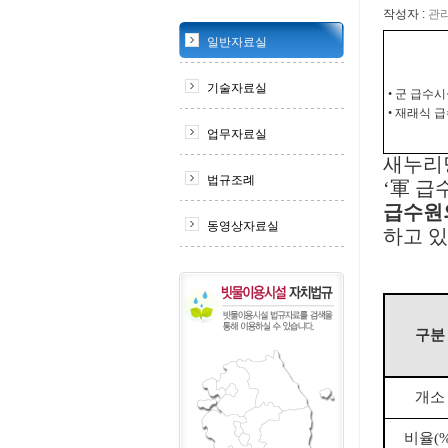
작성자 :
관
일반자료실
기술자료실
• 군 급수
• 재래식 
업무자료실
새누리
법규조례
‘軍 급
급수원
동영상자료실
하고 있
구분
개소
비율(%