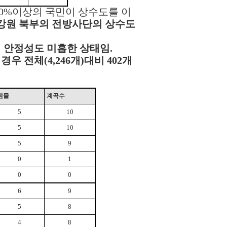
 90%이상의 국민이 상수도를 이
 강원 북부의 전방사단의 상수도
 안정성도 미흡한 상태임.
경우 전체(4,246개)대비 402개
샘물
계곡수
5
10
5
10
5
9
0
1
0
0
6
9
5
8
4
8