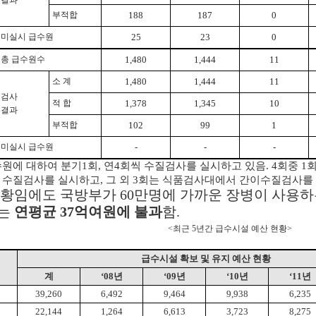
결과
부적합
188
187
0
미실시 급수원
25
23
0
총 급수원수
1,480
1,444
11
소 계
1,480
1,444
11
검사
적 합
1,378
1,345
10
결과
부적합
102
99
1
미실시 급수원
-
-
-
수원에 대하여 분기1회, 연4회씩 수질검사를 실시하고 있음. 4회중 1
 수질검사를 실시하고, 그 외 3회는 식품검사대에서 간이수질검사를
상황임에도 국방부가 60만명에 가까운 장병이 사용
는
연평균 37억여원에 불과
함.
<최근 5년간 급수시설 예산 현황>
급수시설 확보 및 유지 예산 현황
계
‘08년
‘09년
‘10년
‘11년
39,260
6,492
9,464
9,938
6,235
22,144
1,264
6,613
3,723
8,275