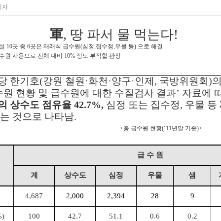
리자
軍
,
땅 파서 물 먹는다!
시설 10곳 중 6곳은 재래식 급수원(심정,집수정,우물 등) 으로 해결
급수원 사용으로 전체 대비 10% 정도 부적합 판정
당 한기호(강원 철원·화천·양구·인제, 국방위원회
수원 현황 및 급수원에 대한 수질검사 결과’ 자료에
의
상수도 점유율 42.7%,
심정 또는 집수정, 우물 등
는 것으로 나타남.
<총 급수원 현황(‘11년말 기준)>
급 수 원
계
상수도
심정
우물
샘
4,687
2,000
2,394
28
9
)
100
42.7
51.1
0.6
0.2