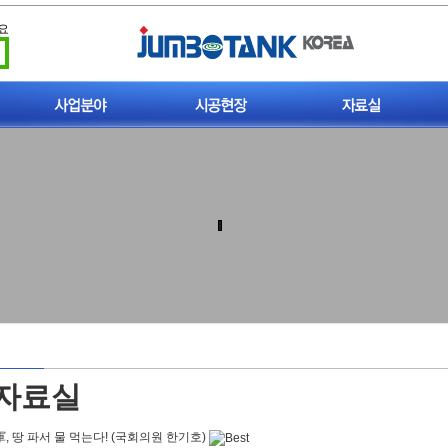
요
빗물이용시설
시공현장
일반자료실
폐사가축 처리시설
기술자료실
폐사가축 매몰탱크
업무자료실
개인하수처리시설
법규조례
비점오염저감시설
동영상자료실
자료실
軍, 땅 파서 물 먹는다! (국회의원 한기호)