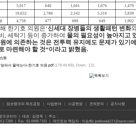
5,917
640
1,041
1,676
1,479
19,632
2,786
2,142
5,316
5,839
대
4,758
477
689
649
1,902
해 한기호 의원은‘
신세대 장병들의 생활패턴 변화
비, 세탁기 등이 증가하여
물의 필요성이 높아지고 
원에 의존하는 것은 전투력 유지에도 문제가 있기에
 마련해야 할 것“이라고 밝혔음.
리스트
군 땅파서 물먹는다-한기호 의원.pdf
(178.49 KB),
Down : 131
|
점보탱크의 제조공정
|
사업분야
|
시공현장
|
견적문의
|
공지사항
탱크코리아 ｜ 대표 : 김정옥 ｜ 주소 :
-3012-7200 ｜ Fax : 02-6008-7161 ｜ 개인정보 책임자 : 이승화( jumbotank111@naver.com)
번호 : 206-86-91501
 2012 ~ 2026 by All Rights Reserved.