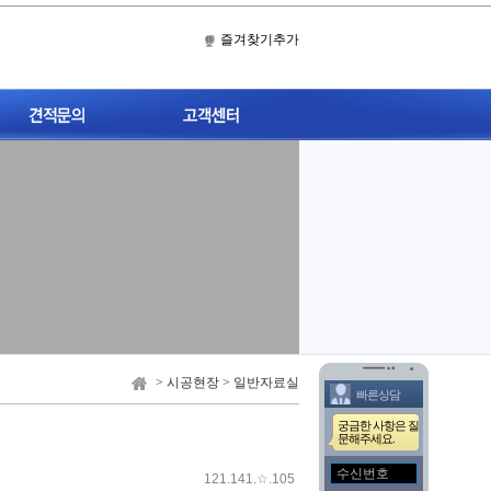
즐겨찾기추가
견적문의
공지사항
자주묻는질문
A/S 문의
1:1고객게시판
> 시공현장 > 일반자료실
빠른상담
궁금한 사항은 질
문해주세요.
121.141.☆.105