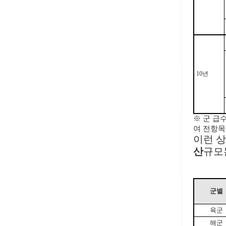
10년
※ 군 급
여 전항목
이런 
산
규모
군별
육군
해군