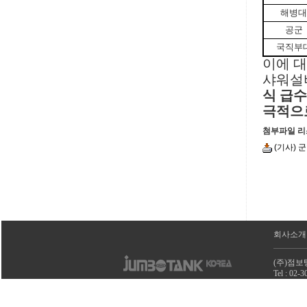
해병대
공군
국직부
이에 대
샤워설
식 급수
극적으로
첨부파일 
(기사) 
회사소개
(주)점보
Tel : 02
사업자 등록
copyright