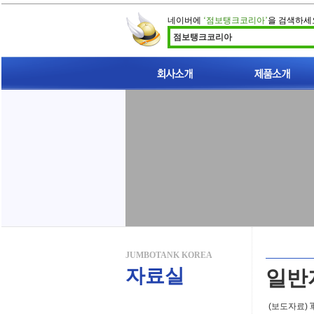
네이버에
‘점보탱크코리아’
을 검색하세
점보탱크코리아
인사말
이중벽 점보탱크 소개
지적재산권
찾아오시는길
JUMBOTANK KOREA
자료실
일반
(보도자료) 