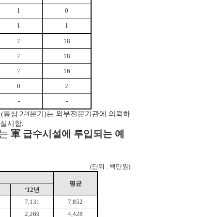
1
0
1
1
7
18
7
18
7
16
0
2
-
-
회(통상 2/4분기)는 외부전문기관에 의뢰하
 실시함.
하는
軍 급수시설에 투입되는 예
(단위 : 백만원)
평균
‘12년
7,131
7,852
2,269
4,428