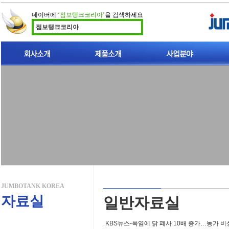
네이버에
‘점보탱크코리아’
을 검색하세요
점보탱크코리아
인사말
이중벽 점보탱크 소개
빗물이용시설
지적재산권
폐사가축 처리시설
찾아오시는길
폐사가축 매몰탱크
개인하수처리시설
비점오염저감시설
JUMBOTANK KOREA
자료실
일반자료실
KBS뉴스-폭염에 닭 폐사 10배 증가…농가 